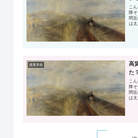
こん
降そ
間近
は太
高
産業革命
た
こん
降そ
間近
は太