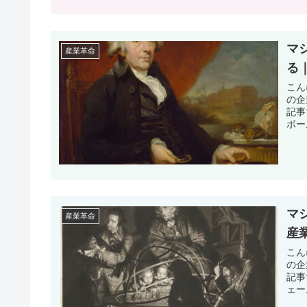
マ
産業革命
る
こん
の企
記事
ボー
マ
産業革命
産
こん
の企
記事
ェー