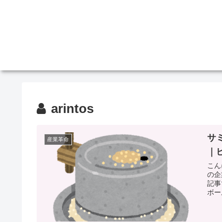
arintos
サ
産業革命
｜
こん
の企
記事
ボー