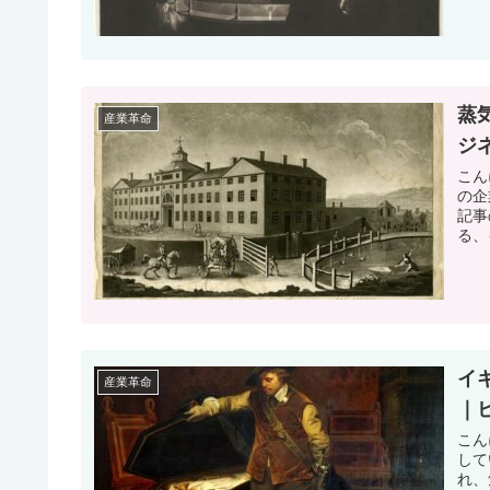
蒸
産業革命
ジ
こん
の企
記事
る、
イ
産業革命
｜
こん
して
れ、