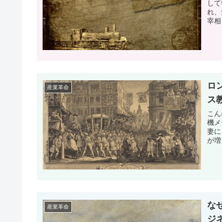
して
れ、
宰相
ロ
産業革命
ス
こん
機メ
妻に
が増
な
産業革命
ジ