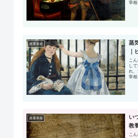
宰相
蒸
産業革命
｜
こん
して
れ、
宰相
い
産業革命
教
こん