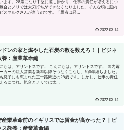
います。28歳になり中堅に差し掛かり、仕事の責任が増えるにつ
気合とノリでは太刀打ちができなくなりました。そんな頃に脳内
ビスマルクさんが言うのです。「愚者は経...
2022.03.14
ンドンの家と燃やした石炭の数を数えろ！｜ビジネ
教養：産業革命編
にちは、アリントスです。 こんにちは。アリントスです。 国内電
ーカーの法人営業を新卒以降そつなくこなし、約6年経ちました。
も息子にも恵まれた三十路間近の28歳です。しかし、仕事の責任
えるにつれ、気合とノリでは太...
2022.03.14
ぜ産業革命前のイギリスでは賃金が高かった？｜ビ
ネス教養：産業革命編